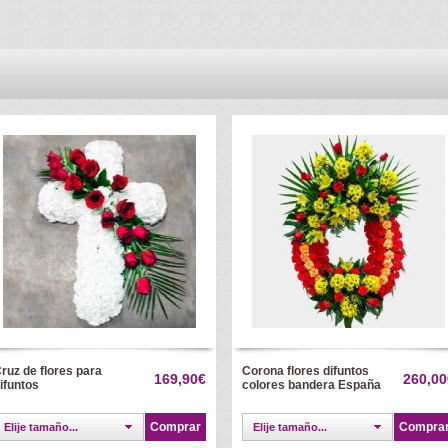
ruz de flores para
Corona flores difuntos
169,90€
260,00
ifuntos
colores bandera España
Comprar
Compra
Elije tamaño...
Elije tamaño...