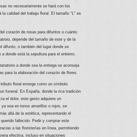
rosas no necesariamente se hará con los
la calidad del trabajo floral. El tamaño "L" es
 del corazón de rosas para difuntos o cuánto
atroio, depende del tamaño de este y de la
el difunto, o también del lugar donde se
 a donde está la sepultura para el entierro.
anatorio a donde sea la entrega se aconseja
sas para la elaboración del corazón de flores.
tributo floral emerge como un símbolo
n funeral. En España, donde la rica tradición
cia el dolor, este gesto adquiere un
, ya sea en tonos amarillos o rojos, se
más allá de la estética, representando el
 querido fallecido. Pedir y comprar este
racias a las floristerías en línea, permitiendo
nera efectiva, incluso en situaciones