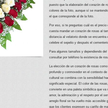
puesto que la elaboraión del corazón de 
colores de la foto, aunque sí se mantendrá 
el que corresponde al de la foto.
Por eso, si te preguntas cuál es el precio
cuesta mandar un corazón de rosas al tan
distancia al velatorio donde se encuentra 
celebre el sepelio y después el cementerio
Para algunos tamaños y dependiendo del t
consultar por teléfono la existencia de ro
La elección de un corazón de rosas como 
profundo y conmovedor en el contexto de u
cultural se combina con la sensibilidad ha
significado especial. El color de las rosas
convierte en una paleta simbólica que va 
amor, la admiración y el respeto por el ser
arreglo floral se ha vuelto más accesible g
que los clientes expresen su cariño de ma