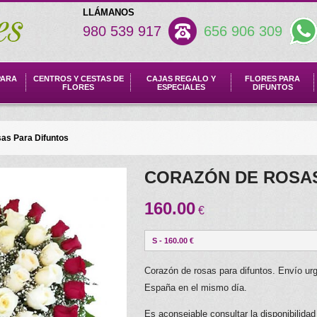
LLÁMANOS
980 539 917
656 906 309
PARA
CENTROS Y CESTAS DE
CAJAS REGALO Y
FLORES PARA
FLORES
ESPECIALES
DIFUNTOS
as Para Difuntos
CORAZÓN DE ROSAS
160.00
€
S - 160.00 €
Corazón de rosas para difuntos. Envío urge
España en el mismo día.
Es aconsejable consultar la disponibilidad 