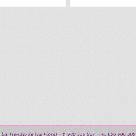
La Tienda de las Flores
- t.
980 539 917
- m.
656 906 309