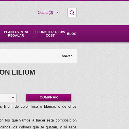
Cesta (0)
PLANTAS PARA
FLORISTERÍA LOW
BLOG
REGALAR
COST
Volver
ON LILIUM
COMPRAR
 lilium de color rosa o blanco, o de otros
 con los que vamos a hacer esta composición
ecirnos los colores que te gustan, y si esos