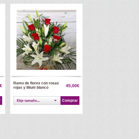
Ramo de flores con rosas
€
45,00€
rojas y lilium blanco
r
Comprar
Elije tamaño...