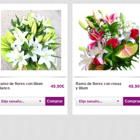
amo de flores con lilium
Ramo de flores con rosas
49,90€
49,90
lanco
y lilium
Comprar
Compra
Elije tamaño...
Elije tamaño...