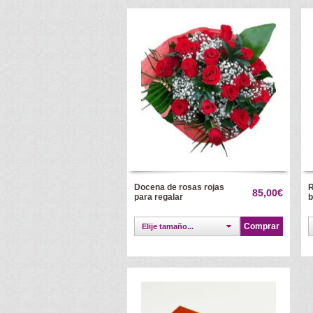
Docena de rosas rojas
R
85,00€
para regalar
b
Comprar
Elije tamaño...