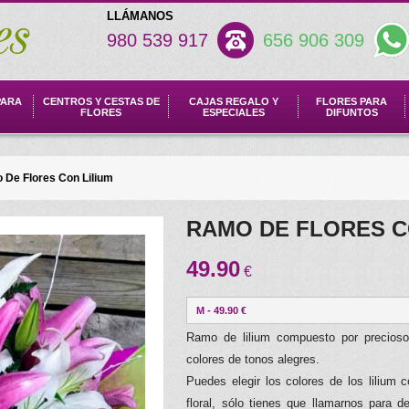
LLÁMANOS
980 539 917
656 906 309
PARA
CENTROS Y CESTAS DE
CAJAS REGALO Y
FLORES PARA
FLORES
ESPECIALES
DIFUNTOS
De Flores Con Lilium
RAMO DE FLORES C
49.90
€
M - 49.90 €
Ramo de lilium compuesto por preciosos
colores de tonos alegres.
Puedes elegir los colores de los lilium
floral, sólo tienes que llamarnos para d