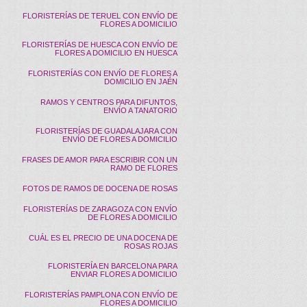
FLORISTERÍAS DE TERUEL CON ENVÍO DE
FLORES A DOMICILIO
FLORISTERÍAS DE HUESCA CON ENVÍO DE
FLORES A DOMICILIO EN HUESCA
FLORISTERÍAS CON ENVÍO DE FLORES A
DOMICILIO EN JAÉN
RAMOS Y CENTROS PARA DIFUNTOS,
ENVÍO A TANATORIO
FLORISTERÍAS DE GUADALAJARA CON
ENVÍO DE FLORES A DOMICILIO
FRASES DE AMOR PARA ESCRIBIR CON UN
RAMO DE FLORES
FOTOS DE RAMOS DE DOCENA DE ROSAS
FLORISTERÍAS DE ZARAGOZA CON ENVÍO
DE FLORES A DOMICILIO
CUÁL ES EL PRECIO DE UNA DOCENA DE
ROSAS ROJAS
FLORISTERÍA EN BARCELONA PARA
ENVIAR FLORES A DOMICILIO
FLORISTERÍAS PAMPLONA CON ENVÍO DE
FLORES A DOMICILIO