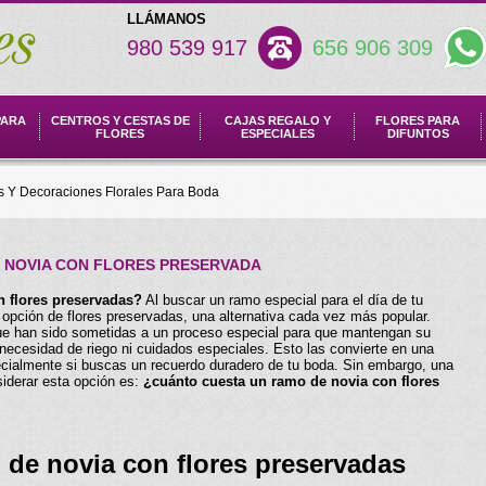
LLÁMANOS
980 539 917
656 906 309
PARA
CENTROS Y CESTAS DE
CAJAS REGALO Y
FLORES PARA
FLORES
ESPECIALES
DIFUNTOS
 Y Decoraciones Florales Para Boda
E NOVIA CON FLORES PRESERVADA
n flores preservadas?
Al buscar un ramo especial para el día de tu
 opción de flores preservadas, una alternativa cada vez más popular.
que han sido sometidas a un proceso especial para que mantengan su
necesidad de riego ni cuidados especiales. Esto las convierte en una
ecialmente si buscas un recuerdo duradero de tu boda. Sin embargo, una
siderar esta opción es:
¿cuánto cuesta un ramo de novia con flores
de novia con flores preservadas