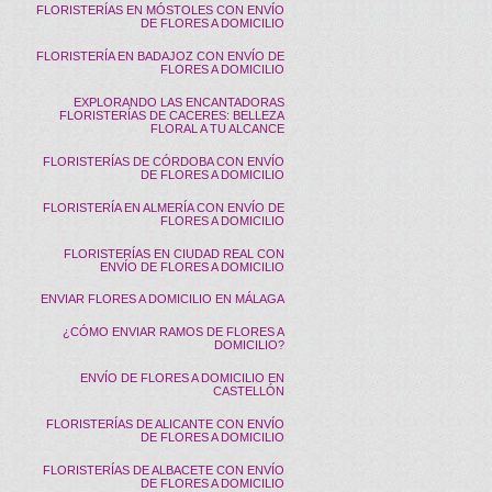
FLORISTERÍAS EN MÓSTOLES CON ENVÍO
DE FLORES A DOMICILIO
FLORISTERÍA EN BADAJOZ CON ENVÍO DE
FLORES A DOMICILIO
EXPLORANDO LAS ENCANTADORAS
FLORISTERÍAS DE CACERES: BELLEZA
FLORAL A TU ALCANCE
FLORISTERÍAS DE CÓRDOBA CON ENVÍO
DE FLORES A DOMICILIO
FLORISTERÍA EN ALMERÍA CON ENVÍO DE
FLORES A DOMICILIO
FLORISTERÍAS EN CIUDAD REAL CON
ENVÍO DE FLORES A DOMICILIO
ENVIAR FLORES A DOMICILIO EN MÁLAGA
¿CÓMO ENVIAR RAMOS DE FLORES A
DOMICILIO?
ENVÍO DE FLORES A DOMICILIO EN
CASTELLÓN
FLORISTERÍAS DE ALICANTE CON ENVÍO
DE FLORES A DOMICILIO
FLORISTERÍAS DE ALBACETE CON ENVÍO
DE FLORES A DOMICILIO