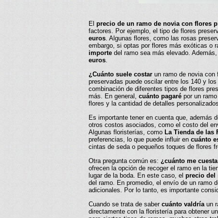
El
precio de un ramo de novia con flores 
factores. Por ejemplo, el tipo de flores prese
euros
. Algunas flores, como las rosas prese
embargo, si optas por flores más exóticas o 
importe
del ramo sea más elevado. Además, e
euros
.
¿Cuánto suele costar
un ramo de novia con f
preservadas puede oscilar entre los 140 y lo
combinación de diferentes tipos de flores pre
más. En general,
cuánto pagaré
por un ramo 
flores y la cantidad de detalles personalizado
Es importante tener en cuenta que, además 
otros costos asociados, como el costo del env
Algunas floristerías, como
La Tienda de las 
preferencias, lo que puede influir en
cuánto e
cintas de seda o pequeños toques de flores f
Otra pregunta común es:
¿cuánto me cuesta
ofrecen la opción de recoger el ramo en la ti
lugar de la boda. En este caso, el
precio del 
del ramo. En promedio, el envío de un ramo d
adicionales. Por lo tanto, es importante consi
Cuando se trata de saber
cuánto valdría
un r
directamente con la floristería para obtener u