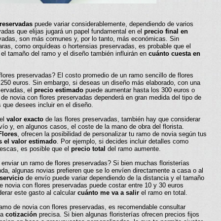
preservadas
puede variar considerablemente, dependiendo de varios
rvadas que elijas jugará un papel fundamental en el
precio final en
rvadas, son más comunes y, por lo tanto, más económicas. Sin
raras, como orquídeas o hortensias preservadas, es probable que el
l tamaño del ramo y el diseño también influirán en
cuánto cuesta en
lores preservadas? El costo promedio de un ramo sencillo de flores
s 250 euros. Sin embargo, si deseas un diseño más elaborado, con una
servadas, el
precio estimado
puede aumentar hasta los 300 euros o
de novia con flores preservadas dependerá en gran medida del tipo de
s que desees incluir en el diseño.
del
valor exacto
de las flores preservadas, también hay que considerar
ío y, en algunos casos, el coste de la mano de obra del florista.
Flores
, ofrecen la posibilidad de personalizar tu ramo de novia según tus
s el valor estimado
. Por ejemplo, si decides incluir detalles como
rescas, es posible que el
precio total
del ramo aumente.
enviar un ramo de flores preservadas? Si bien muchas floristerías
enda, algunas novias prefieren que se lo envíen directamente a casa o al
servicio
de envío puede variar dependiendo de la distancia y el tamaño
e novia con flores preservadas puede costar entre 10 y 30 euros
derar este gasto al calcular
cuánto me va a salir
el ramo en total.
amo de novia con flores preservadas, es recomendable consultar
na
cotización
precisa. Si bien algunas floristerías ofrecen precios fijos