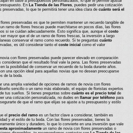
bajan en base a presupuestos personalizados, lo que te permite ajustar
y presupuesto. En
La Tienda de las Flores
, puedes pedir una cotización
s preservadas, lo que te permitirá tener una idea clara de
cuánto será el
r flores preservadas es que te permiten mantener un recuerdo tangible de
n ramo de flores frescas puede marchitarse en pocos días, las flores
os si se cuidan adecuadamente. Esto significa que, aunque el
costo
er mayor que el de un ramo de flores frescas, la inversión a largo
planeas conservar el ramo como recuerdo. Si te preguntas
cuánto
vadas, es útil considerar tanto el
coste inicial
como el valor
novia con flores preservadas puede parecer elevado en comparación
consideran que el resultado final vale la pena. Las flores preservadas
en la posibilidad de conservar un recuerdo de tu boda durante años.
son una opción ideal para aquellas novias que no desean preocuparse
s de la boda.
ar una amplia variedad de opciones de ramos de novia con flores
seño sencillo o un ramo más elaborado, el equipo de floristas expertos
 de tus sueños. Si tienes preguntas sobre
cuánto es el precio total
de
ner una cotización personalizada, no dudes en
llamar por teléfono
para
segurarte de que el ramo que elijas se ajuste a tu presupuesto y estilo
ue el
precio del ramo
es un factor clave a considerar, también es
idad y el estilo de tu boda. Con las flores preservadas, tienes la
ramente único y duradero, lo que lo convierte en una inversión que vale
uesta aproximadamente
un ramo de novia con flores preservadas o
pciones disponibles, te recomendamos contactar con
La Tienda de las