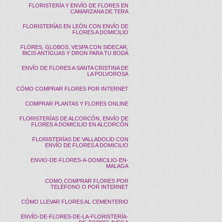
FLORISTERÍA Y ENVÍO DE FLORES EN
CAMARZANA DE TERA
FLORISTERÍAS EN LEÓN CON ENVÍO DE
FLORES A DOMICILIO
FLORES, GLOBOS, VESPA CON SIDECAR,
BICIS ANTÍGUAS Y DRON PARA TU BODA
ENVÍO DE FLORES A SANTA CRISTINA DE
LA POLVOROSA
CÓMO COMPRAR FLORES POR INTERNET
COMPRAR PLANTAS Y FLORES ONLINE
FLORISTERÍAS DE ALCORCÓN, ENVÍO DE
FLORES A DOMICILIO EN ALCORCÓN
FLORISTERÍAS DE VALLADOLID CON
ENVÍO DE FLORES A DOMICILIO
ENVIO-DE-FLORES-A-DOMICILIO-EN-
MALAGA
COMO COMPRAR FLORES POR
TELÉFONO O POR INTERNET
CÓMO LLEVAR FLORES AL CEMENTERIO
ENVÍO-DE-FLORES-DE-LA-FLORISTERÍA-