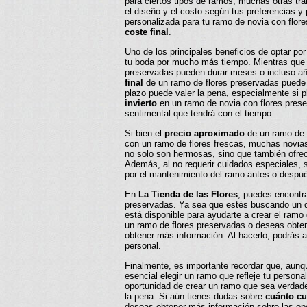
para ciertos tipos de ramos, muchas otras tra
el diseño y el costo según tus preferencias 
personalizada para tu ramo de novia con flore
coste final
.
Uno de los principales beneficios de optar po
tu boda por mucho más tiempo. Mientras que u
preservadas pueden durar meses o incluso añ
final
de un ramo de flores preservadas puede s
plazo puede valer la pena, especialmente si 
invierto
en un ramo de novia con flores preser
sentimental que tendrá con el tiempo.
Si bien el
precio aproximado
de un ramo de 
con un ramo de flores frescas, muchas novias 
no solo son hermosas, sino que también ofrec
Además, al no requerir cuidados especiales, 
por el mantenimiento del ramo antes o despué
En
La Tienda de las Flores
, puedes encontr
preservadas. Ya sea que estés buscando un di
está disponible para ayudarte a crear el ramo
un ramo de flores preservadas o deseas obte
obtener más información. Al hacerlo, podrás a
personal.
Finalmente, es importante recordar que, aunq
esencial elegir un ramo que refleje tu personal
oportunidad de crear un ramo que sea verdade
la pena. Si aún tienes dudas sobre
cuánto c
deseas obtener más información sobre las o