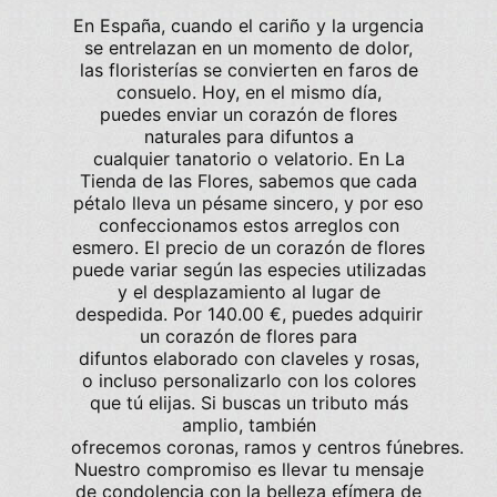
En
España
, cuando el
cariño
y la urgencia
se entrelazan en un momento de
dolor
,
las
floristerías
se convierten en faros de
consuelo. Hoy, en el mismo día,
puedes
enviar
un
corazón de flores
naturales para difuntos
a
cualquier
tanatorio
o
velatorio
. En
La
Tienda de las Flores
, sabemos que cada
pétalo lleva un
pésame
sincero, y por eso
confeccionamos estos arreglos con
esmero. El
precio
de un corazón de flores
puede variar según las especies utilizadas
y el desplazamiento al lugar de
despedida. Por
140.00 €
, puedes adquirir
un
corazón de flores para
difuntos
elaborado con
claveles
y
rosas
,
o incluso personalizarlo con los colores
que tú elijas. Si buscas un tributo más
amplio, también
ofrecemos
coronas
,
ramos
y
centros
fúnebres.
Nuestro compromiso es llevar tu mensaje
de
condolencia
con la belleza efímera de