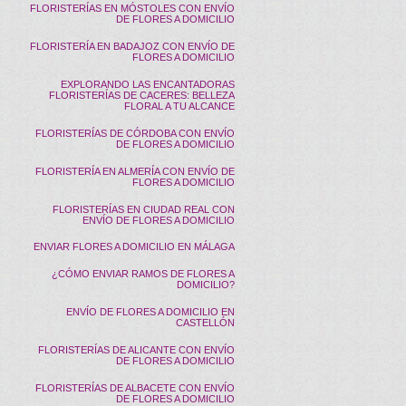
FLORISTERÍAS EN MÓSTOLES CON ENVÍO
DE FLORES A DOMICILIO
FLORISTERÍA EN BADAJOZ CON ENVÍO DE
FLORES A DOMICILIO
EXPLORANDO LAS ENCANTADORAS
FLORISTERÍAS DE CACERES: BELLEZA
FLORAL A TU ALCANCE
FLORISTERÍAS DE CÓRDOBA CON ENVÍO
DE FLORES A DOMICILIO
FLORISTERÍA EN ALMERÍA CON ENVÍO DE
FLORES A DOMICILIO
FLORISTERÍAS EN CIUDAD REAL CON
ENVÍO DE FLORES A DOMICILIO
ENVIAR FLORES A DOMICILIO EN MÁLAGA
¿CÓMO ENVIAR RAMOS DE FLORES A
DOMICILIO?
ENVÍO DE FLORES A DOMICILIO EN
CASTELLÓN
FLORISTERÍAS DE ALICANTE CON ENVÍO
DE FLORES A DOMICILIO
FLORISTERÍAS DE ALBACETE CON ENVÍO
DE FLORES A DOMICILIO