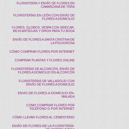
FLORISTERÍA Y ENVÍO DE FLORES EN
CAMARZANA DE TERA
FLORISTERÍAS EN LEÓN CON ENVÍO DE
FLORES A DOMICILIO
FLORES, GLOBOS, VESPA CON SIDECAR,
BICIS ANTÍGUAS Y DRON PARA TU BODA
ENVÍO DE FLORES A SANTA CRISTINA DE
LA POLVOROSA
CÓMO COMPRAR FLORES POR INTERNET
COMPRAR PLANTAS Y FLORES ONLINE
FLORISTERÍAS DE ALCORCÓN, ENVÍO DE
FLORES A DOMICILIO EN ALCORCÓN
FLORISTERÍAS DE VALLADOLID CON
ENVÍO DE FLORES A DOMICILIO
ENVIO-DE-FLORES-A-DOMICILIO-EN-
MALAGA
COMO COMPRAR FLORES POR
TELÉFONO O POR INTERNET
CÓMO LLEVAR FLORES AL CEMENTERIO
ENVÍO-DE-FLORES-DE-LA-FLORISTERÍA-