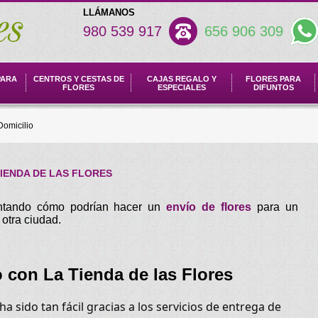
LLÁMANOS
980 539 917
656 906 309
PARA
CENTROS Y CESTAS DE
CAJAS REGALO Y
FLORES PARA
FLORES
ESPECIALES
DIFUNTOS
Domicilio
TIENDA DE LAS FLORES
untando cómo podrían hacer un
envío de flores
para un
otra ciudad.
o con La Tienda de las Flores
a sido tan fácil gracias a los servicios de entrega de