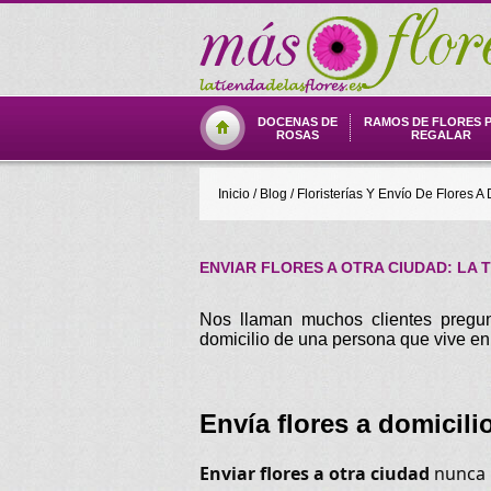
DOCENAS DE
RAMOS DE FLORES 
ROSAS
REGALAR
Inicio
/
Blog
/
Floristerías Y Envío De Flores A 
ENVIAR FLORES A OTRA CIUDAD: LA 
Nos llaman muchos clientes preg
domicilio de una persona que vive en 
Envía flores a domicili
Enviar flores a otra ciudad
nunca h