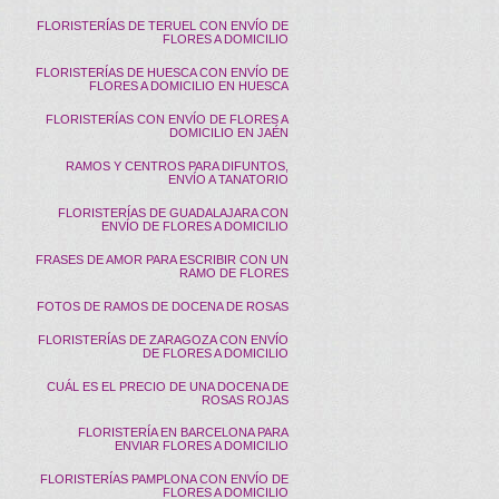
FLORISTERÍAS DE TERUEL CON ENVÍO DE
FLORES A DOMICILIO
FLORISTERÍAS DE HUESCA CON ENVÍO DE
FLORES A DOMICILIO EN HUESCA
FLORISTERÍAS CON ENVÍO DE FLORES A
DOMICILIO EN JAÉN
RAMOS Y CENTROS PARA DIFUNTOS,
ENVÍO A TANATORIO
FLORISTERÍAS DE GUADALAJARA CON
ENVÍO DE FLORES A DOMICILIO
FRASES DE AMOR PARA ESCRIBIR CON UN
RAMO DE FLORES
FOTOS DE RAMOS DE DOCENA DE ROSAS
FLORISTERÍAS DE ZARAGOZA CON ENVÍO
DE FLORES A DOMICILIO
CUÁL ES EL PRECIO DE UNA DOCENA DE
ROSAS ROJAS
FLORISTERÍA EN BARCELONA PARA
ENVIAR FLORES A DOMICILIO
FLORISTERÍAS PAMPLONA CON ENVÍO DE
FLORES A DOMICILIO