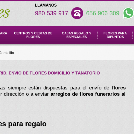
LLÁMANOS
980 539 917
656 906 309
PARA
CENTROS Y CESTAS DE
CAJAS REGALO Y
FLORES PARA
FLORES
ESPECIALES
DIFUNTOS
Domicilio
ID, ENVIO DE FLORES DOMICILIO Y TANATORIO
ndas siempre están dispuestas para el envío de
flores
er dirección o a enviar
arreglos de flores funerarios al
es para regalo