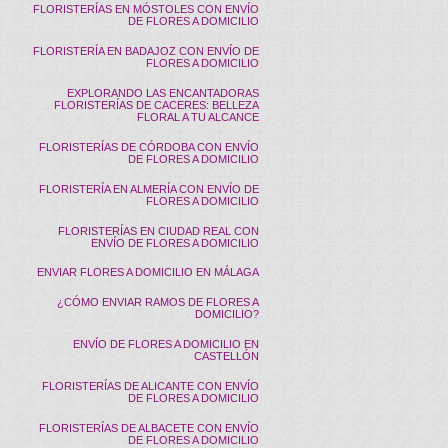
FLORISTERÍAS EN MÓSTOLES CON ENVÍO
DE FLORES A DOMICILIO
FLORISTERÍA EN BADAJOZ CON ENVÍO DE
FLORES A DOMICILIO
EXPLORANDO LAS ENCANTADORAS
FLORISTERÍAS DE CACERES: BELLEZA
FLORAL A TU ALCANCE
FLORISTERÍAS DE CÓRDOBA CON ENVÍO
DE FLORES A DOMICILIO
FLORISTERÍA EN ALMERÍA CON ENVÍO DE
FLORES A DOMICILIO
FLORISTERÍAS EN CIUDAD REAL CON
ENVÍO DE FLORES A DOMICILIO
ENVIAR FLORES A DOMICILIO EN MÁLAGA
¿CÓMO ENVIAR RAMOS DE FLORES A
DOMICILIO?
ENVÍO DE FLORES A DOMICILIO EN
CASTELLÓN
FLORISTERÍAS DE ALICANTE CON ENVÍO
DE FLORES A DOMICILIO
FLORISTERÍAS DE ALBACETE CON ENVÍO
DE FLORES A DOMICILIO