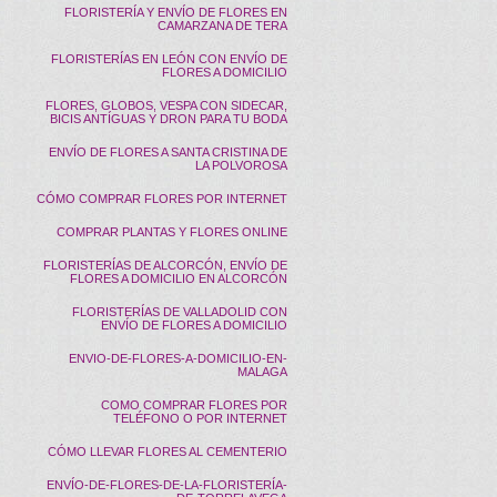
FLORISTERÍA Y ENVÍO DE FLORES EN
CAMARZANA DE TERA
FLORISTERÍAS EN LEÓN CON ENVÍO DE
FLORES A DOMICILIO
FLORES, GLOBOS, VESPA CON SIDECAR,
BICIS ANTÍGUAS Y DRON PARA TU BODA
ENVÍO DE FLORES A SANTA CRISTINA DE
LA POLVOROSA
CÓMO COMPRAR FLORES POR INTERNET
COMPRAR PLANTAS Y FLORES ONLINE
FLORISTERÍAS DE ALCORCÓN, ENVÍO DE
FLORES A DOMICILIO EN ALCORCÓN
FLORISTERÍAS DE VALLADOLID CON
ENVÍO DE FLORES A DOMICILIO
ENVIO-DE-FLORES-A-DOMICILIO-EN-
MALAGA
COMO COMPRAR FLORES POR
TELÉFONO O POR INTERNET
CÓMO LLEVAR FLORES AL CEMENTERIO
ENVÍO-DE-FLORES-DE-LA-FLORISTERÍA-