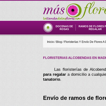
DOCENAS DE
RAMOS DE FLORES 
ROSAS
REGALAR
Inicio
/
Blog
/
Floristerías Y Envío De Flores A 
FLORISTERIAS ALCOBENDAS EN MADR
Las floristerías de Alcobe
para regalar
a domicilio a cualqui
tanatorio
.
Envío de ramos de flor