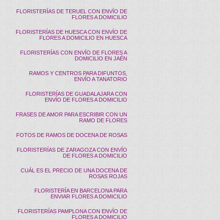
FLORISTERÍAS DE TERUEL CON ENVÍO DE
FLORES A DOMICILIO
FLORISTERÍAS DE HUESCA CON ENVÍO DE
FLORES A DOMICILIO EN HUESCA
FLORISTERÍAS CON ENVÍO DE FLORES A
DOMICILIO EN JAÉN
RAMOS Y CENTROS PARA DIFUNTOS,
ENVÍO A TANATORIO
FLORISTERÍAS DE GUADALAJARA CON
ENVÍO DE FLORES A DOMICILIO
FRASES DE AMOR PARA ESCRIBIR CON UN
RAMO DE FLORES
FOTOS DE RAMOS DE DOCENA DE ROSAS
FLORISTERÍAS DE ZARAGOZA CON ENVÍO
DE FLORES A DOMICILIO
CUÁL ES EL PRECIO DE UNA DOCENA DE
ROSAS ROJAS
FLORISTERÍA EN BARCELONA PARA
ENVIAR FLORES A DOMICILIO
FLORISTERÍAS PAMPLONA CON ENVÍO DE
FLORES A DOMICILIO