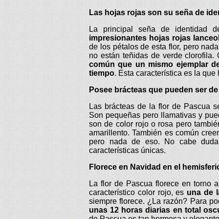
Las hojas rojas son su seña de ide
La principal seña de identidad 
impresionantes hojas rojas lanceol
de los pétalos de esta flor, pero na
no están teñidas de verde clorofila
común que un mismo ejemplar de 
tiempo
. Esta característica es la qu
Posee brácteas que pueden ser de 
Las brácteas de la flor de Pascua s
Son pequeñas pero llamativas y pued
son de color rojo o rosa pero tambi
amarillento. También es común creer
pero nada de eso. No cabe duda 
características únicas.
Florece en Navidad en el hemisferi
La flor de Pascua florece en torno a
característico color rojo, es
una de l
siempre florece. ¿La razón? Para pod
unas 12 horas diarias en total os
de Pascua es tan hermosa y elegante 