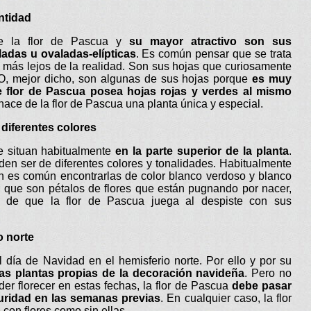
ntidad
de la flor de Pascua y
su mayor atractivo son sus
adas u ovaladas-elípticas
. Es común pensar que se trata
da más lejos de la realidad. Son sus hojas que curiosamente
. O, mejor dicho, son algunas de sus hojas porque
es muy
flor de Pascua posea hojas rojas y verdes al mismo
e hace de la flor de Pascua una planta única y especial.
diferentes colores
e situan habitualmente
en la parte superior de la planta
.
en ser de diferentes colores y tonalidades. Habitualmente
én es común encontrarlas de color blanco verdoso y blanco
 que son pétalos de flores que están pugnando por nacer,
de que la flor de Pascua juega al despiste con sus
o norte
l día de Navidad en el hemisferio norte. Por ello y por su
as plantas propias de la decoración navideña
. Pero no
er florecer en estas fechas, la flor de Pascua
debe pasar
curidad en las semanas previas
. En cualquier caso, la flor
con flores como sin ellas.