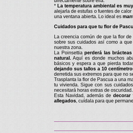
directamente sobre ella.
*
La temperatura ambiental es muy
alejarla de estufas o fuentes de calor
una ventana abierta. Lo ideal es
mant
Cuidados para que tu flor de Pascu
La creencia común de que la flor d
sobre sus cuidados así como a que 
nuestra zona.
La Poinsettia
perderá las brácteas
natural.
Aquí es donde muchos aban
básicos y espera a que pierda toda
dejando sus tallos a 10 centímetro
derretida sus extremos para que no s
Trasplanta la flor de Pascua a una m
tu vivienda. Sigue con sus cuidados
necesitará horas extras de oscuridad.
Esta Navidad, además de
decorar 
allegados
, cuídala para que permane