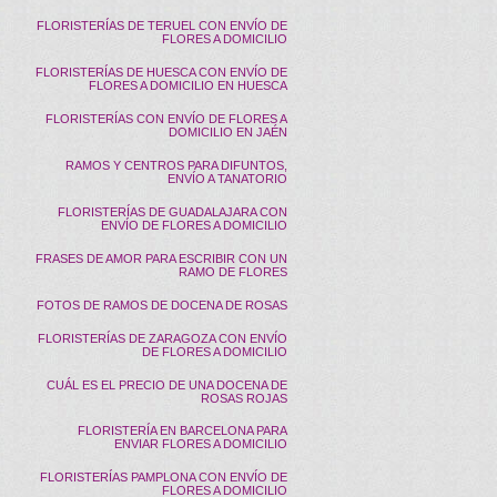
FLORISTERÍAS DE TERUEL CON ENVÍO DE
FLORES A DOMICILIO
FLORISTERÍAS DE HUESCA CON ENVÍO DE
FLORES A DOMICILIO EN HUESCA
FLORISTERÍAS CON ENVÍO DE FLORES A
DOMICILIO EN JAÉN
RAMOS Y CENTROS PARA DIFUNTOS,
ENVÍO A TANATORIO
FLORISTERÍAS DE GUADALAJARA CON
ENVÍO DE FLORES A DOMICILIO
FRASES DE AMOR PARA ESCRIBIR CON UN
RAMO DE FLORES
FOTOS DE RAMOS DE DOCENA DE ROSAS
FLORISTERÍAS DE ZARAGOZA CON ENVÍO
DE FLORES A DOMICILIO
CUÁL ES EL PRECIO DE UNA DOCENA DE
ROSAS ROJAS
FLORISTERÍA EN BARCELONA PARA
ENVIAR FLORES A DOMICILIO
FLORISTERÍAS PAMPLONA CON ENVÍO DE
FLORES A DOMICILIO