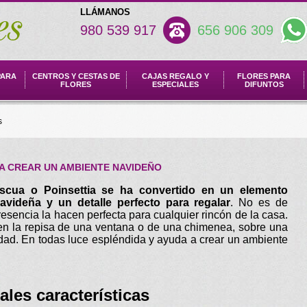
LLÁMANOS
980 539 917
656 906 309
PARA
CENTROS Y CESTAS DE
CAJAS REGALO Y
FLORES PARA
FLORES
ESPECIALES
DIFUNTOS
s
RA CREAR UN AMBIENTE NAVIDEÑO
ascua o Poinsettia se ha convertido en un elemento
avideña y un detalle perfecto para regalar
. No es de
resencia la hacen perfecta para cualquier rincón de la casa.
en la repisa de una ventana o de una chimenea, sobre una
idad. En todas luce espléndida y ayuda a crear un ambiente
ales características