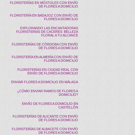
FLORISTERÍAS EN MÓSTOLES CON ENVÍO
DE FLORES A DOMICILIO
FLORISTERÍA EN BADAJOZ CON ENVÍO DE
FLORES A DOMICILIO
EXPLORANDO LAS ENCANTADORAS
FLORISTERÍAS DE CACERES: BELLEZA
FLORAL A TU ALCANCE
FLORISTERÍAS DE CÓRDOBA CON ENVÍO
DE FLORES A DOMICILIO
FLORISTERÍA EN ALMERÍA CON ENVÍO DE
FLORES A DOMICILIO
FLORISTERÍAS EN CIUDAD REAL CON
ENVÍO DE FLORES A DOMICILIO
ENVIAR FLORES A DOMICILIO EN MÁLAGA
¿CÓMO ENVIAR RAMOS DE FLORES A
DOMICILIO?
ENVÍO DE FLORES A DOMICILIO EN
CASTELLÓN
FLORISTERÍAS DE ALICANTE CON ENVÍO
DE FLORES A DOMICILIO
FLORISTERÍAS DE ALBACETE CON ENVÍO
DE FLORES A DOMICILIO