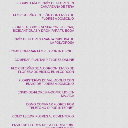
FLORISTERÍA Y ENVÍO DE FLORES EN
CAMARZANA DE TERA
FLORISTERÍAS EN LEÓN CON ENVÍO DE
FLORES A DOMICILIO
FLORES, GLOBOS, VESPA CON SIDECAR,
BICIS ANTÍGUAS Y DRON PARA TU BODA
ENVÍO DE FLORES A SANTA CRISTINA DE
LA POLVOROSA
CÓMO COMPRAR FLORES POR INTERNET
COMPRAR PLANTAS Y FLORES ONLINE
FLORISTERÍAS DE ALCORCÓN, ENVÍO DE
FLORES A DOMICILIO EN ALCORCÓN
FLORISTERÍAS DE VALLADOLID CON
ENVÍO DE FLORES A DOMICILIO
ENVIO-DE-FLORES-A-DOMICILIO-EN-
MALAGA
COMO COMPRAR FLORES POR
TELÉFONO O POR INTERNET
CÓMO LLEVAR FLORES AL CEMENTERIO
ENVÍO-DE-FLORES-DE-LA-FLORISTERÍA-