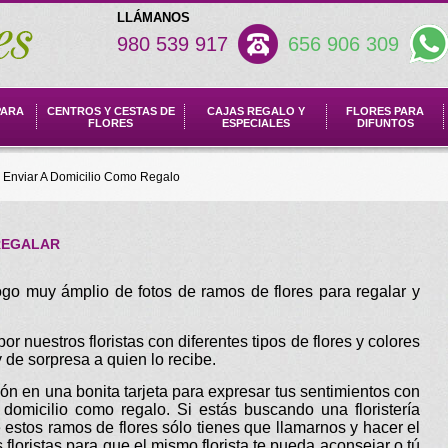
LLÁMANOS
980 539 917
656 906 309
PARA
CENTROS Y CESTAS DE
CAJAS REGALO Y
FLORES PARA
FLORES
ESPECIALES
DIFUNTOS
 Enviar A Domicilio Como Regalo
REGALAR
go muy ámplio de fotos de ramos de flores para regalar y
 nuestros floristas con diferentes tipos de flores y colores
 de sorpresa a quien lo recibe.
ión en una bonita tarjeta para expresar tus sentimientos con
omicilio como regalo. Si estás buscando una floristería
 estos ramos de flores sólo tienes que llamarnos y hacer el
floristas para que el mismo florista te pueda aconsejar o tú