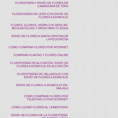
FLORISTERÍA Y ENVÍO DE FLORES EN
CAMARZANA DE TERA
FLORISTERÍAS EN LEÓN CON ENVÍO DE
FLORES A DOMICILIO
FLORES, GLOBOS, VESPA CON SIDECAR,
BICIS ANTÍGUAS Y DRON PARA TU BODA
ENVÍO DE FLORES A SANTA CRISTINA DE
LA POLVOROSA
CÓMO COMPRAR FLORES POR INTERNET
COMPRAR PLANTAS Y FLORES ONLINE
FLORISTERÍAS DE ALCORCÓN, ENVÍO DE
FLORES A DOMICILIO EN ALCORCÓN
FLORISTERÍAS DE VALLADOLID CON
ENVÍO DE FLORES A DOMICILIO
ENVIO-DE-FLORES-A-DOMICILIO-EN-
MALAGA
COMO COMPRAR FLORES POR
TELÉFONO O POR INTERNET
CÓMO LLEVAR FLORES AL CEMENTERIO
ENVÍO-DE-FLORES-DE-LA-FLORISTERÍA-