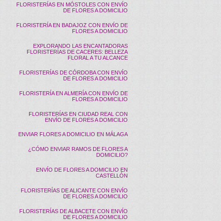
FLORISTERÍAS EN MÓSTOLES CON ENVÍO
DE FLORES A DOMICILIO
FLORISTERÍA EN BADAJOZ CON ENVÍO DE
FLORES A DOMICILIO
EXPLORANDO LAS ENCANTADORAS
FLORISTERÍAS DE CACERES: BELLEZA
FLORAL A TU ALCANCE
FLORISTERÍAS DE CÓRDOBA CON ENVÍO
DE FLORES A DOMICILIO
FLORISTERÍA EN ALMERÍA CON ENVÍO DE
FLORES A DOMICILIO
FLORISTERÍAS EN CIUDAD REAL CON
ENVÍO DE FLORES A DOMICILIO
ENVIAR FLORES A DOMICILIO EN MÁLAGA
¿CÓMO ENVIAR RAMOS DE FLORES A
DOMICILIO?
ENVÍO DE FLORES A DOMICILIO EN
CASTELLÓN
FLORISTERÍAS DE ALICANTE CON ENVÍO
DE FLORES A DOMICILIO
FLORISTERÍAS DE ALBACETE CON ENVÍO
DE FLORES A DOMICILIO