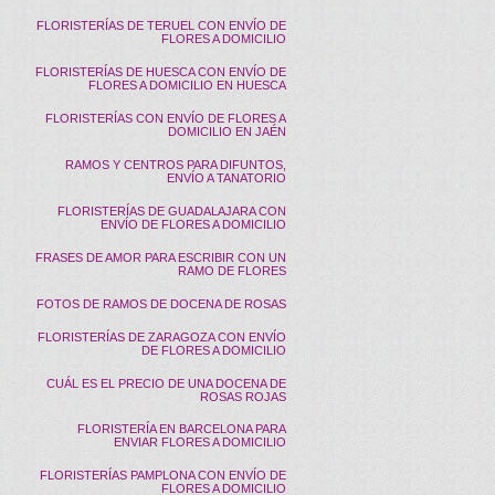
FLORISTERÍAS DE TERUEL CON ENVÍO DE
FLORES A DOMICILIO
FLORISTERÍAS DE HUESCA CON ENVÍO DE
FLORES A DOMICILIO EN HUESCA
FLORISTERÍAS CON ENVÍO DE FLORES A
DOMICILIO EN JAÉN
RAMOS Y CENTROS PARA DIFUNTOS,
ENVÍO A TANATORIO
FLORISTERÍAS DE GUADALAJARA CON
ENVÍO DE FLORES A DOMICILIO
FRASES DE AMOR PARA ESCRIBIR CON UN
RAMO DE FLORES
FOTOS DE RAMOS DE DOCENA DE ROSAS
FLORISTERÍAS DE ZARAGOZA CON ENVÍO
DE FLORES A DOMICILIO
CUÁL ES EL PRECIO DE UNA DOCENA DE
ROSAS ROJAS
FLORISTERÍA EN BARCELONA PARA
ENVIAR FLORES A DOMICILIO
FLORISTERÍAS PAMPLONA CON ENVÍO DE
FLORES A DOMICILIO